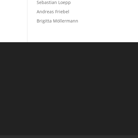
Sebastian Loepp
Andreas Friebel
Brigitta Möllermann