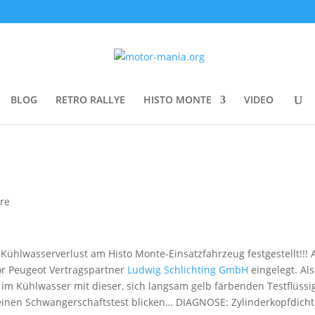
BLOG
RETRO RALLYE
HISTO MONTE
VIDEO
re
hlwasserverlust am Histo Monte-Einsatzfahrzeug festgestellt!!! 
r Peugeot Vertragspartner
Ludwig Schlichting GmbH
eingelegt. Als
im Kühlwasser mit dieser, sich langsam gelb färbenden Testflüssig
f einen Schwangerschaftstest blicken… DIAGNOSE: Zylinderkopfdich